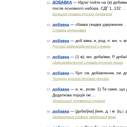
ДОБАВКА
— Идти/ пойти на (в) добавк
92
после основного набора. СДГ 1, 132 …
Большой словарь русских поговорок
добавка
— сбавка скидка удержание 
93
Словарь антонимов
добавка
— доб авка, и, род. п. мн. ч. 
94
Русский орфографический словарь
добавка
— (1 ж); мн. доба/вки, Р. доба
95
Орфографический словарь русского языка
добавка
— Syn: см. добавление, см. до
96
Тезаурус русской деловой лексики
добавка
— и, ж., розм. 1) Те саме, що
97
Додаткова порція їжі …
Український тлумачний словник
добавка
— [доба/ўка] ўкие, д. і м. ўц і,
98
Орфоепічний словник української мови