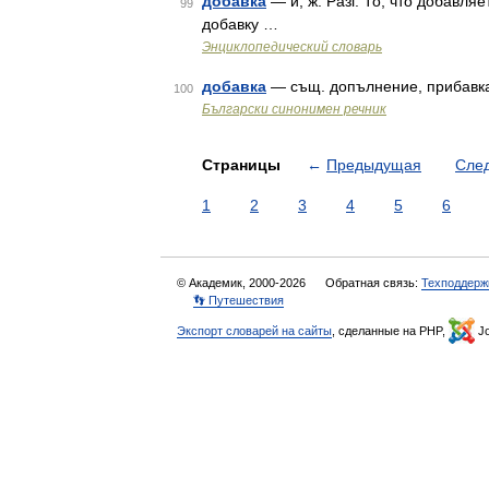
добавка
— и; ж. Разг. То, что добавля
99
добавку …
Энциклопедический словарь
добавка
— същ. допълнение, прибавка
100
Български синонимен речник
Страницы
←
Предыдущая
Сле
1
2
3
4
5
6
© Академик, 2000-2026
Обратная связь:
Техподдерж
👣 Путешествия
Экспорт словарей на сайты
, сделанные на PHP,
Jo