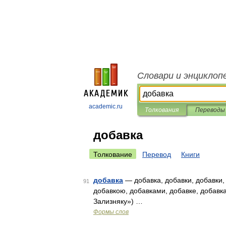
Словари и энциклоп
academic.ru
Толкования
Переводы
добавка
Толкование
Перевод
Книги
добавка
— добавка, добавки, добавки, 
91
добавкою, добавками, добавке, добавк
Зализняку») …
Формы слов