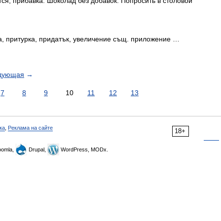
ется; прибавка. Шоколад без добавок. Попросить в столовой
, притурка, придатък, увеличение същ. приложение …
дующая
→
7
8
9
10
11
12
13
ка
,
Реклама на сайте
18+
omla,
Drupal,
WordPress, MODx.