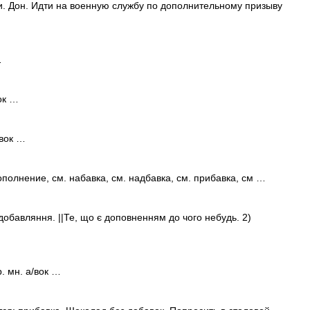
и. Дон. Идти на военную службу по дополнительному призыву
…
вок …
/вок …
полнение, см. набавка, см. надбавка, см. прибавка, см …
 добавляння. ||Те, що є доповненням до чого небудь. 2)
 р. мн. а/вок …